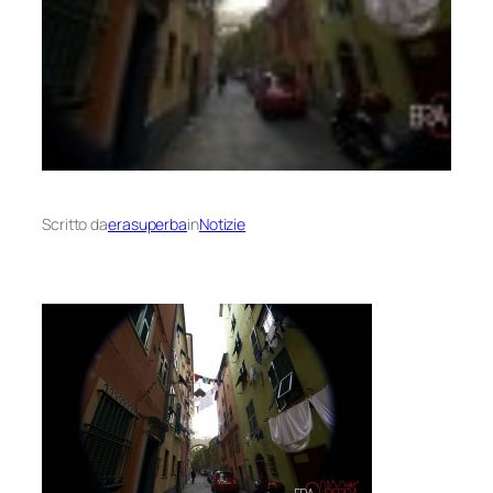
Scritto da
erasuperba
in
Notizie