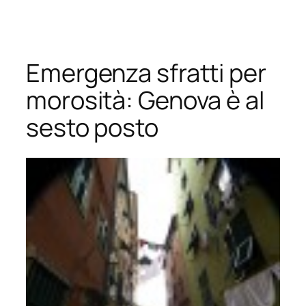
Vai
al
contenuto
Emergenza sfratti per
morosità: Genova è al
sesto posto