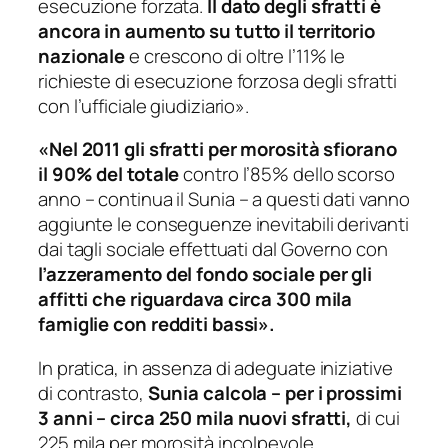
esecuzione forzata.
Il dato degli sfratti è
ancora in aumento su tutto il territorio
nazionale
e crescono di oltre l’11% le
richieste di esecuzione forzosa degli sfratti
con l’ufficiale giudiziario».
«Nel 2011 gli sfratti per morosità sfiorano
il 90% del totale
contro l’85% dello scorso
anno
– continua il Sunia –
a questi dati vanno
aggiunte le conseguenze inevitabili derivanti
dai tagli sociale effettuati dal Governo con
l’azzeramento del fondo sociale per gli
affitti che riguardava circa 300 mila
famiglie con redditi bassi».
In pratica
,
in assenza di adeguate iniziative
di contrasto,
Sunia
calcola – per i prossimi
3 anni – circa 250 mila nuovi sfratti,
di cui
225 mila per morosità incolpevole.