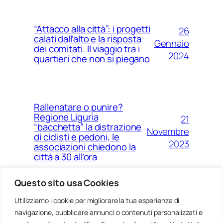
“Attacco alla città”: i progetti
26
calati dall’alto e la risposta
Gennaio
dei comitati. Il viaggio tra i
2024
quartieri che non si piegano
Rallenatare o punire?
Regione Liguria
21
“bacchetta” la distrazione
Novembre
di ciclisti e pedoni, le
2023
associazioni chiedono la
città a 30 all’ora
Questo sito usa Cookies
Utilizziamo i cookie per migliorare la tua esperienza di
14
Ponte Morandi e quell’anno
navigazione, pubblicare annunci o contenuti personalizzati e
Agosto
zero che non è mai arrivato a