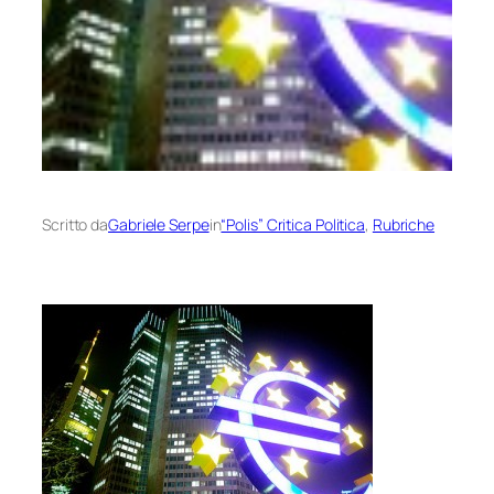
Scritto da
Gabriele Serpe
in
“Polis” Critica Politica
, 
Rubriche