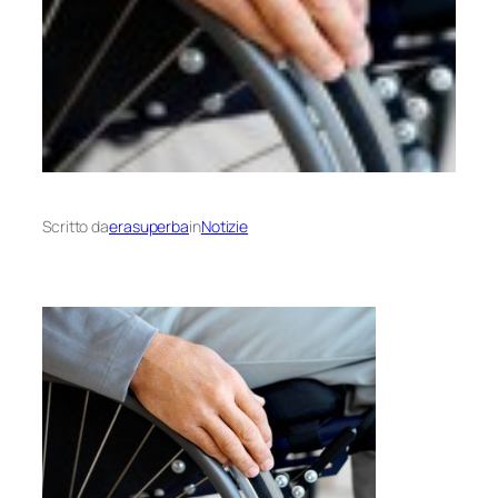
Scritto da
erasuperba
in
Notizie