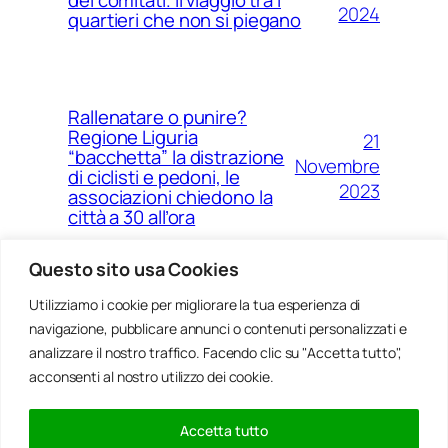
2024
quartieri che non si piegano
Rallenatare o punire?
Regione Liguria
21
“bacchetta” la distrazione
Novembre
di ciclisti e pedoni, le
2023
associazioni chiedono la
città a 30 all’ora
Questo sito usa Cookies
Utilizziamo i cookie per migliorare la tua esperienza di
14
Ponte Morandi e quell’anno
navigazione, pubblicare annunci o contenuti personalizzati e
Agosto
zero che non è mai arrivato a
Genova
analizzare il nostro traffico. Facendo clic su "Accetta tutto",
2023
acconsenti al nostro utilizzo dei cookie.
Accetta tutto
20