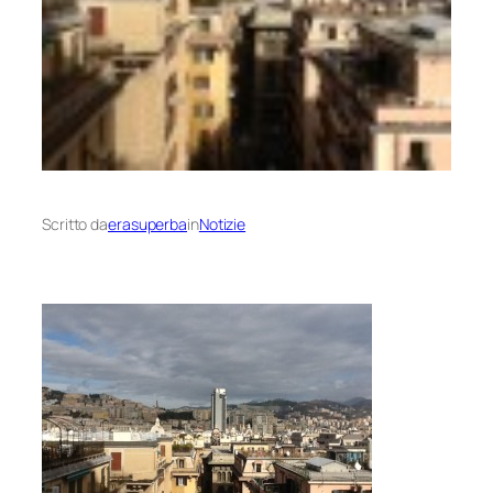
Scritto da
erasuperba
in
Notizie