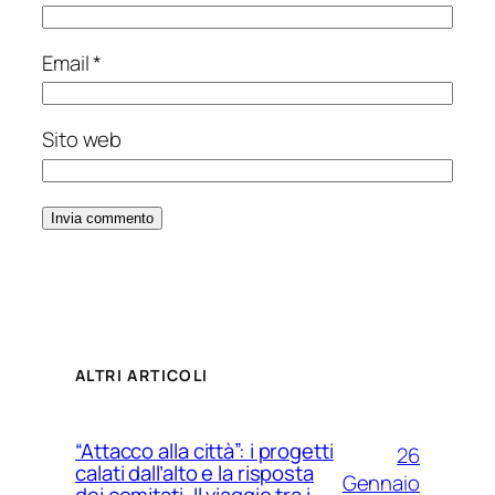
Email
*
Sito web
ALTRI ARTICOLI
“Attacco alla città”: i progetti
26
calati dall’alto e la risposta
Gennaio
dei comitati. Il viaggio tra i