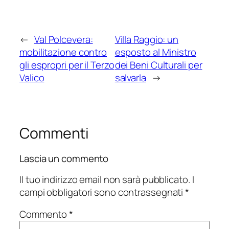
←
Val Polcevera:
Villa Raggio: un
mobilitazione contro
esposto al Ministro
gli espropri per il Terzo
dei Beni Culturali per
Valico
salvarla
→
Commenti
Lascia un commento
Il tuo indirizzo email non sarà pubblicato.
I
campi obbligatori sono contrassegnati
*
Commento
*