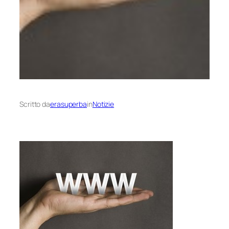
Scritto da
erasuperba
in
Notizie