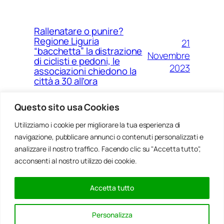
Rallenatare o punire?
Regione Liguria
21
“bacchetta” la distrazione
Novembre
di ciclisti e pedoni, le
2023
associazioni chiedono la
città a 30 all’ora
Questo sito usa Cookies
Utilizziamo i cookie per migliorare la tua esperienza di
14
Ponte Morandi e quell’anno
navigazione, pubblicare annunci o contenuti personalizzati e
Agosto
zero che non è mai arrivato a
Genova
analizzare il nostro traffico. Facendo clic su "Accetta tutto",
2023
acconsenti al nostro utilizzo dei cookie.
Accetta tutto
20
Rinnovabili, al passo della
Gennaio
Bocchetta un parco eolico
Personalizza
con 5 pale da 150 metri
2022