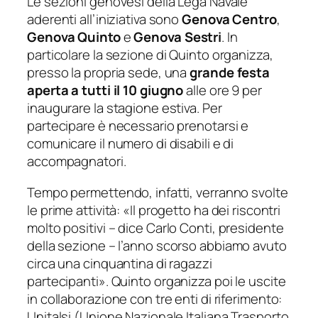
Le sezioni genovesi della Lega Navale
aderenti all’iniziativa sono
Genova Centro
,
Genova Quinto
e
Genova Sestri
. In
particolare la sezione di Quinto organizza,
presso la propria sede, una
grande festa
aperta a tutti il 10 giugno
alle ore 9 per
inaugurare la stagione estiva. Per
partecipare è necessario prenotarsi e
comunicare il numero di disabili e di
accompagnatori.
Tempo permettendo, infatti, verranno svolte
le prime attività: «
Il progetto ha dei riscontri
molto positivi
– dice Carlo Conti, presidente
della sezione –
l’anno scorso abbiamo avuto
circa una cinquantina di ragazzi
partecipanti
». Quinto organizza poi le uscite
in collaborazione con tre enti di riferimento:
Unitalsi (Unione Nazionale Italiana Trasporto