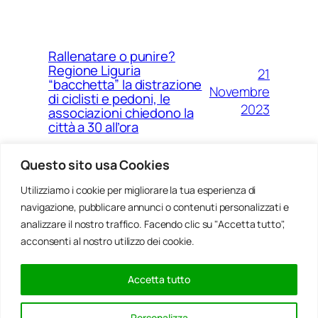
Rallenatare o punire?
Regione Liguria
21
“bacchetta” la distrazione
Novembre
di ciclisti e pedoni, le
2023
associazioni chiedono la
città a 30 all’ora
Questo sito usa Cookies
Utilizziamo i cookie per migliorare la tua esperienza di
14
Ponte Morandi e quell’anno
navigazione, pubblicare annunci o contenuti personalizzati e
Agosto
zero che non è mai arrivato a
Genova
analizzare il nostro traffico. Facendo clic su "Accetta tutto",
2023
acconsenti al nostro utilizzo dei cookie.
Accetta tutto
20
Rinnovabili, al passo della
Gennaio
Bocchetta un parco eolico
Personalizza