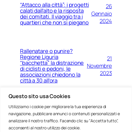
“Attacco alla città”: i progetti
26
calati dall’alto e la risposta
Gennaio
dei comitati. Il viaggio tra i
2024
quartieri che non si piegano
Rallenatare o punire?
Regione Liguria
21
“bacchetta” la distrazione
Novembre
di ciclisti e pedoni, le
2023
associazioni chiedono la
città a 30 all’ora
Questo sito usa Cookies
Utilizziamo i cookie per migliorare la tua esperienza di
14
Ponte Morandi e quell’anno
navigazione, pubblicare annunci o contenuti personalizzati e
Agosto
zero che non è mai arrivato a
Genova
analizzare il nostro traffico. Facendo clic su "Accetta tutto",
2023
acconsenti al nostro utilizzo dei cookie.