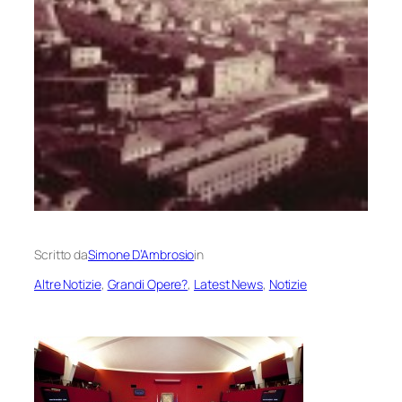
Scritto da
Simone D’Ambrosio
in
Altre Notizie
, 
Grandi Opere?
, 
Latest News
, 
Notizie