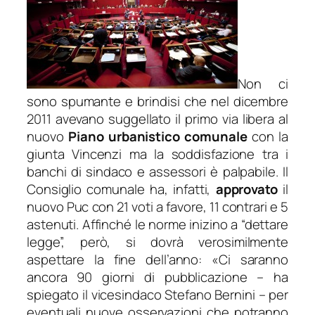
Non ci
sono spumante e brindisi che nel dicembre
2011 avevano suggellato il primo via libera al
nuovo
Piano urbanistico comunale
con la
giunta Vincenzi ma la soddisfazione tra i
banchi di sindaco e assessori è palpabile. Il
Consiglio comunale ha, infatti,
approvato
il
nuovo Puc con 21 voti a favore, 11 contrari e 5
astenuti. Affinché le norme inizino a “dettare
legge”, però, si dovrà verosimilmente
aspettare la fine dell’anno:
«Ci saranno
ancora 90 giorni di pubblicazione
– ha
spiegato il vicesindaco Stefano Bernini –
per
eventuali nuove osservazioni che potranno