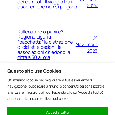
dei comitati. Il viaggio tra i
2024
quartieri che non si piegano
Rallenatare o punire?
Regione Liguria
21
“bacchetta” la distrazione
Novembre
di ciclisti e pedoni, le
2023
associazioni chiedono la
città a 30 all’ora
Questo sito usa Cookies
Utilizziamo i cookie per migliorare la tua esperienza di
14
Ponte Morandi e quell’anno
navigazione, pubblicare annunci o contenuti personalizzati e
Agosto
zero che non è mai arrivato a
Genova
analizzare il nostro traffico. Facendo clic su "Accetta tutto",
2023
acconsenti al nostro utilizzo dei cookie.
Accetta tutto