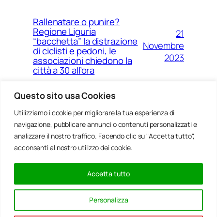
Rallenatare o punire?
Regione Liguria
21
“bacchetta” la distrazione
Novembre
di ciclisti e pedoni, le
2023
associazioni chiedono la
città a 30 all’ora
Questo sito usa Cookies
Utilizziamo i cookie per migliorare la tua esperienza di
14
Ponte Morandi e quell’anno
navigazione, pubblicare annunci o contenuti personalizzati e
Agosto
zero che non è mai arrivato a
Genova
analizzare il nostro traffico. Facendo clic su "Accetta tutto",
2023
acconsenti al nostro utilizzo dei cookie.
Accetta tutto
20
Rinnovabili, al passo della
Gennaio
Bocchetta un parco eolico
Personalizza
con 5 pale da 150 metri
2022