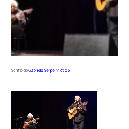
Scritto da
Gabriele Serpe
in
Notizie