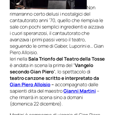
Non
rimarranno certo delusi i nostalgici del
cantautorato anni ’70, quello che riempiva le
sale con pochi semplici ingredienti e aizzava
i cuori speranzosi, il cantautorato che
avanzava i primi passi verso il teatro,
seguendo le orme di Gaber, Luporini e… Gian
Piero Alloisio.
Ieri nella
Sala Trionfo del Teatro della Tosse
è andata in scena la prima del “
Vangelo
secondo Gian Piero
“, lo spettacolo di
teatro canzone scritto e interpretato da
Gian Piero Alloisio
–
accompagnato dalle
sapienti dita del maestro
Gianni Martini
–
che rimarrà in scena sino a domani
(domenica 22 dicembre).
Martini è compagno di viaggio di Gian Piero