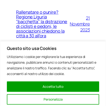
Rallenatare o punire?
Regione Liguria
21
“bacchetta” la distrazione
Novembre
di ciclisti e pedoni, le
2023
associazioni chiedono la
città a 30 all’ora
Questo sito usa Cookies
Utilizziamo i cookie per migliorare la tua esperienza di
14
Ponte Morandi e quell’anno
navigazione, pubblicare annunci o contenuti personalizzati e
Agosto
zero che non è mai arrivato a
Genova
analizzare il nostro traffico. Facendo clic su "Accetta tutto",
2023
acconsenti al nostro utilizzo dei cookie.
Accetta tutto
20
Rinnovabili, al passo della
Gennaio
Bocchetta un parco eolico
Personalizza
con 5 pale da 150 metri
2022