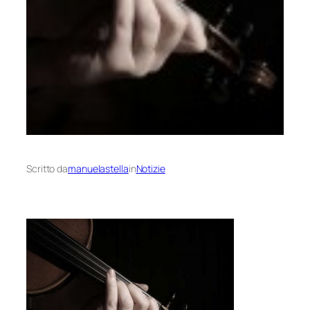
Scritto da
manuelastella
in
Notizie