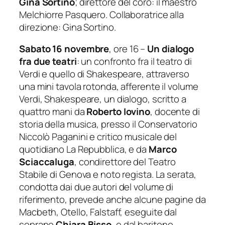
Gina Sortino
; direttore del coro: il maestro
Melchiorre Pasquero. Collaboratrice alla
direzione: Gina Sortino.
Sabato 16 novembre
, ore 16 –
Un dialogo
fra due teatri
: un confronto fra il teatro di
Verdi e quello di Shakespeare, attraverso
una mini tavola rotonda, afferente il volume
Verdi, Shakespeare, un dialogo,
scritto a
quattro mani da
Roberto Iovino
, docente di
storia della musica, presso il Conservatorio
Niccolò Paganini e critico musicale del
quotidiano La Repubblica, e da
Marco
Sciaccaluga
, condirettore del Teatro
Stabile di Genova e noto regista. La serata,
condotta dai due autori del volume di
riferimento, prevede anche alcune pagine da
Macbeth, Otello, Falstaff, eseguite dal
soprano
Chiara Bisso
, e dal baritono