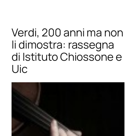
Vai
al
contenuto
Verdi, 200 anni ma non
li dimostra: rassegna
di Istituto Chiossone e
Uic