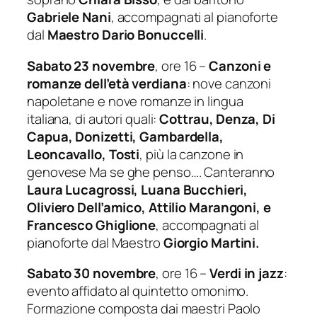
Gabriele Nani
, accompagnati al pianoforte
dal
Maestro Dario Bonuccelli
.
Sabato 23 novembre
, ore 16 –
Canzoni e
romanze dell’età verdiana
: nove canzoni
napoletane e nove romanze in lingua
italiana, di autori quali:
Cottrau, Denza, Di
Capua, Donizetti, Gambardella,
Leoncavallo, Tosti
, più la canzone in
genovese
Ma se ghe penso…
. Canteranno
Laura Lucagrossi, Luana Bucchieri,
Oliviero Dell’amico, Attilio Marangoni, e
Francesco Ghiglione
, accompagnati al
pianoforte dal Maestro
Giorgio Martini.
Sabato 30 novembre
, ore 16 –
Verdi in jazz
:
evento affidato al quintetto omonimo.
Formazione composta dai maestri Paolo