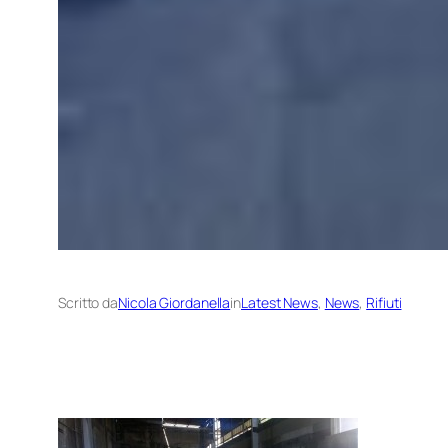
Scritto da
Nicola Giordanella
in
Latest News
, 
News
, 
Rifiuti