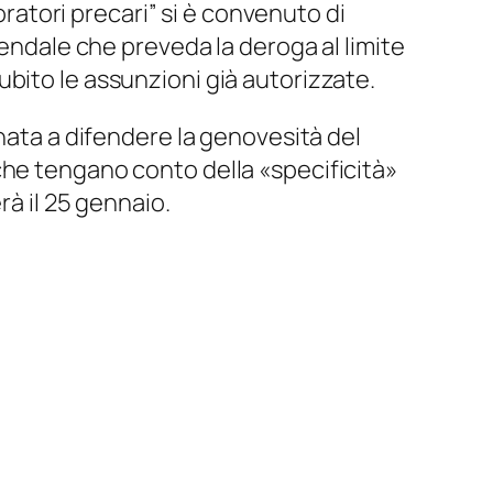
oratori precari” si è convenuto di
iendale che preveda la deroga al limite
bito le assunzioni già autorizzate.
nata a difendere la
genovesità
del
che tengano conto della «specificità»
rà il 25 gennaio.