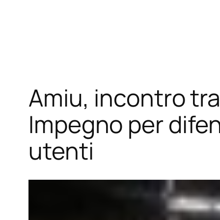
Vai
al
contenuto
Amiu, incontro tr
Impegno per difen
utenti