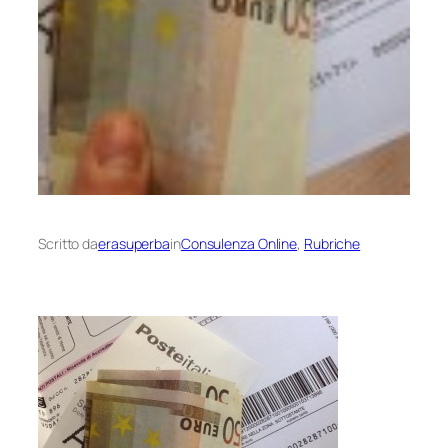
Scritto da
erasuperba
in
Consulenza Online
, 
Rubriche