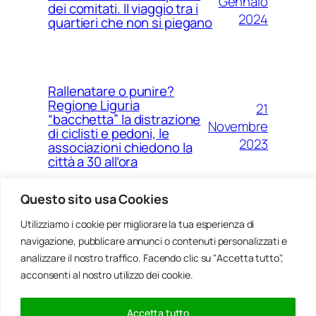
Gennaio
dei comitati. Il viaggio tra i
2024
quartieri che non si piegano
Rallenatare o punire?
Regione Liguria
21
“bacchetta” la distrazione
Novembre
di ciclisti e pedoni, le
2023
associazioni chiedono la
città a 30 all’ora
Questo sito usa Cookies
Utilizziamo i cookie per migliorare la tua esperienza di
14
Ponte Morandi e quell’anno
navigazione, pubblicare annunci o contenuti personalizzati e
Agosto
zero che non è mai arrivato a
Genova
analizzare il nostro traffico. Facendo clic su "Accetta tutto",
2023
acconsenti al nostro utilizzo dei cookie.
Accetta tutto