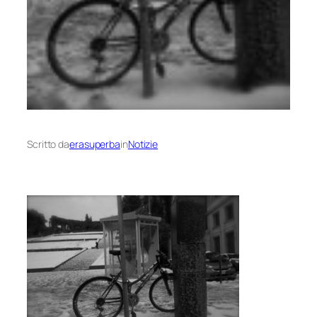
Scritto da
erasuperba
in
Notizie