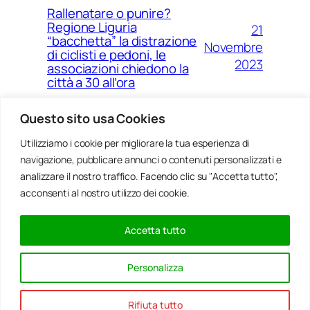
Rallenatare o punire?
Regione Liguria
21
“bacchetta” la distrazione
Novembre
di ciclisti e pedoni, le
2023
associazioni chiedono la
città a 30 all’ora
Questo sito usa Cookies
Utilizziamo i cookie per migliorare la tua esperienza di
14
Ponte Morandi e quell’anno
navigazione, pubblicare annunci o contenuti personalizzati e
Agosto
zero che non è mai arrivato a
Genova
analizzare il nostro traffico. Facendo clic su "Accetta tutto",
2023
acconsenti al nostro utilizzo dei cookie.
Accetta tutto
20
Rinnovabili, al passo della
Gennaio
Bocchetta un parco eolico
Personalizza
con 5 pale da 150 metri
2022
Rifiuta tutto