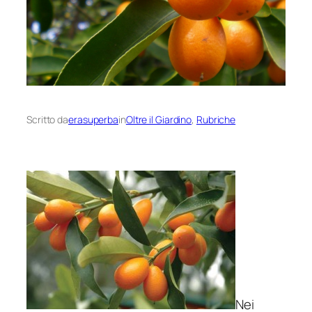
Scritto da
erasuperba
in
Oltre il Giardino
, 
Rubriche
Nei