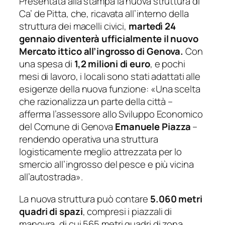
Presentata alla stampa la nuova struttura di
Ca’ de Pitta, che, ricavata all’interno della
struttura dei macelli civici,
martedì 24
gennaio diventerà ufficialmente il nuovo
Mercato ittico all’ingrosso di Genova.
Con
una spesa di
1,2 milioni di euro
, e pochi
mesi di lavoro, i locali sono stati adattati alle
esigenze della nuova funzione: «
Una scelta
che razionalizza un parte della città
–
afferma l’assessore allo Sviluppo Economico
del Comune di Genova
Emanuele Piazza
–
rendendo operativa una struttura
logisticamente meglio attrezzata per lo
smercio all’ingrosso del pesce e più vicina
all’autostrada
».
La nuova struttura può contare
5.060 metri
quadri di spazi
, compresi i piazzali di
manovra, di cui 565 metri quadri di zona