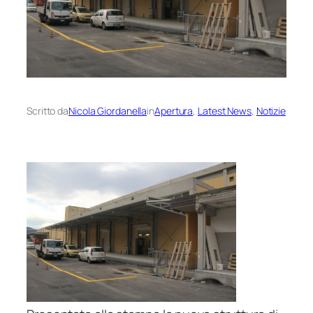
Scritto da
Nicola Giordanella
in
Apertura
, 
Latest News
, 
Notizie