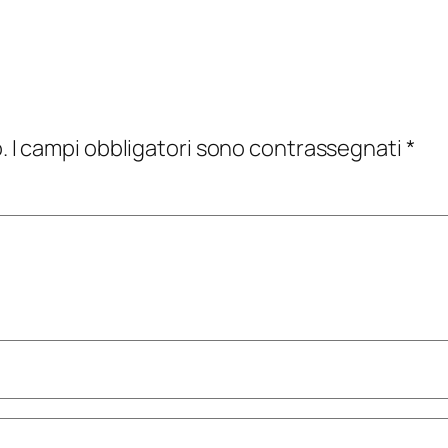
.
I campi obbligatori sono contrassegnati
*