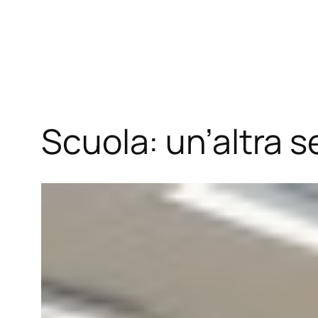
Vai
al
contenuto
Scuola: un’altra s