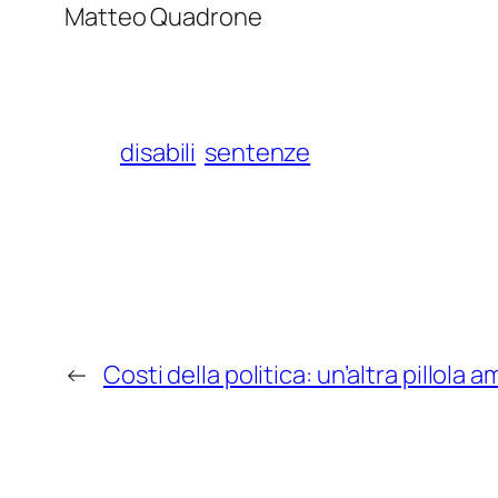
Matteo Quadrone
disabili
sentenze
←
Costi della politica: un’altra pillola a