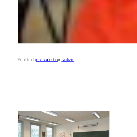
Scritto da
erasuperba
in
Notizie