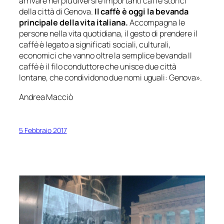
arrivare nei più diversi e importanti caffè storici
della città di Genova.
Il caffè è oggi la bevanda
principale della vita italiana.
Accompagna le
persone nella vita quotidiana, il gesto di
prendere il
caffè
è legato a significati sociali, culturali,
economici che vanno oltre la semplice bevanda Il
caffè è il filo conduttore che unisce due città
lontane, che condividono due nomi uguali: Genova».
Andrea Macciò
5 Febbraio 2017