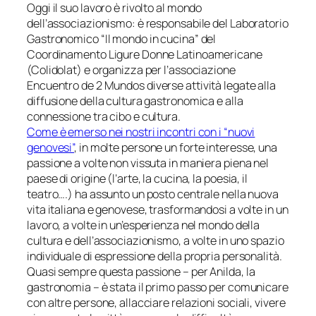
Oggi il suo lavoro è rivolto al mondo
dell’associazionismo: è responsabile del Laboratorio
Gastronomico “Il mondo in cucina” del
Coordinamento Ligure Donne Latinoamericane
(Colidolat) e organizza per l’associazione
Encuentro de 2 Mundos
diverse attività legate alla
diffusione della cultura gastronomica e alla
connessione tra cibo e cultura.
Come è emerso nei nostri incontri con i “nuovi
genovesi”
, in molte persone un forte interesse, una
passione a volte non vissuta in maniera piena nel
paese di origine (l’arte, la cucina, la poesia, il
teatro….) ha assunto un posto centrale nella nuova
vita italiana e genovese, trasformandosi a volte in un
lavoro, a volte in un’esperienza nel mondo della
cultura e dell’associazionismo, a volte in uno spazio
individuale di espressione della propria personalità.
Quasi sempre questa passione – per Anilda, la
gastronomia – è stata il primo passo per comunicare
con altre persone, allacciare relazioni sociali, vivere