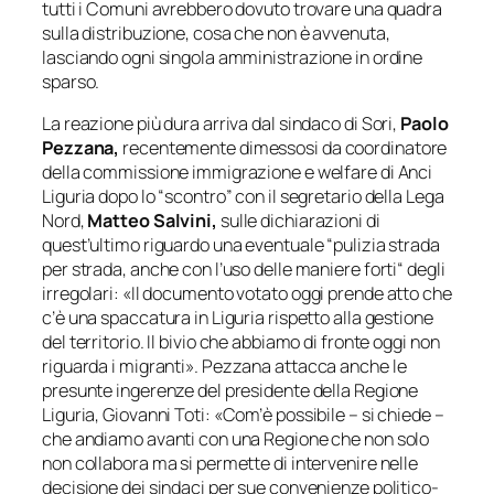
tutti i Comuni avrebbero dovuto trovare una quadra
sulla distribuzione, cosa che non è avvenuta,
lasciando ogni singola amministrazione in ordine
sparso.
La reazione più dura arriva dal sindaco di Sori,
Paolo
Pezzana,
recentemente dimessosi da coordinatore
della commissione immigrazione e welfare di Anci
Liguria dopo lo “scontro” con il segretario della Lega
Nord,
Matteo Salvini,
sulle dichiarazioni di
quest’ultimo riguardo una eventuale “pulizia strada
per strada, anche con l’uso delle maniere forti“ degli
irregolari: «
Il documento votato oggi prende atto che
c’è una spaccatura in Liguria rispetto alla gestione
del territorio. Il bivio che abbiamo di fronte oggi non
riguarda i migranti»
. Pezzana attacca anche le
presunte ingerenze del presidente della Regione
Liguria, Giovanni Toti: «
Com’è possibile
– si chiede –
che andiamo avanti con una Regione che non solo
non collabora ma si permette di intervenire nelle
decisione dei sindaci per sue convenienze politico-