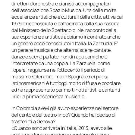
direttori d’orchestra e pianisti accompagnatori
dell’associazione Spazio Musica. Una delle molte
eccellenze artistiche e culturali della città, attiva dal
1979 e riconosciuta e patrocinata dalla sua nascita
dal Ministero dello Spettacolo. Nel racconto della
sua esperienza artistica abbiamo incontrato anche
un genere poco conosciuto in Italia: la
Zarzuela.
E’
un genere musicale che alterna scene cantate,
danze e scene parlate, non di rado comiche e
interpretate da una coppia. La
Zarzuela
, come
l’opera, raggiunse nell’ottocento il periodo di
massimo splendore, ma in Spagna e nei paesi
latinoamericani è tutt’oggi molto diffusa e popolare,
ed ha rappresentato per molti noti artisti e cantanti
lirici la prima esperienza musicale.
In Colombia avevi già avuto esperienze nel settore
del canto e del teatro lirico? Quando hai deciso di
trasferirti a Genova?
«Quando sono arrivata in Italia, 2013, avevo alle
spalle una lunga esperienza ventennale come