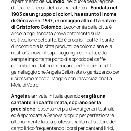
dipartimento del
Quindio,
nel cuore della regione
del caffè, la cosiddetta
zona cafétera.
Fondata nel
1903 da un gruppo di coloni, ha assunto il nome
di
Génova
nel 1937, in omaggio alla città natale
di Cristoforo Colombo.
L’economia della città è
ancora oggi fondata prevalentemente sulla
coltivazione del caffè. Ed è proprio il caffè il punto
d’incontro tra la città produttrice colombiana e la
nostra Genova: il capoluogo ligure, infatti, è da
sempre importante porto di approdo del caffè
colombiano e latinoamericano, ed è al centro del
gemellaggio che Angela Balbin sta organizzando per
il prossimo mese di Maggio con l’associazione La
Mela di Vetro.
Angela
è arrivata in Italia quando
era già una
cantante lirica affermata, soprano per la
precisione,
esperta nei più diversi generi teatrali,
ed è approdata a Genova proprio per perfezionare
ulteriormente la sua professionalità nel settore del
canto lirico frequentando i corsi per cantanti lirici,