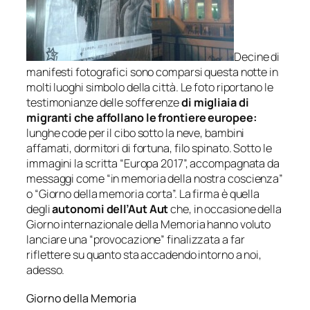
Decine di
manifesti fotografici sono comparsi questa notte in
molti luoghi simbolo della città. Le foto riportano le
testimonianze delle sofferenze
di migliaia di
migranti che affollano le frontiere europee:
lunghe code per il cibo sotto la neve, bambini
affamati, dormitori di fortuna, filo spinato. Sotto le
immagini la scritta “Europa 2017”, accompagnata da
messaggi come “in memoria della nostra coscienza”
o “Giorno della memoria corta”. La firma è quella
degli
autonomi dell’Aut Aut
che, in occasione della
Giorno internazionale della Memoria hanno voluto
lanciare una “provocazione” finalizzata a far
riflettere su quanto sta accadendo intorno a noi,
adesso.
Giorno della Memoria