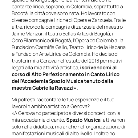
cantante lirica, soprano, in Colombia, soprattutto a
Bogotà, la città dove sono nata. Ho lavorato con
diverse compagnie liriche di Opera e
Zarzuela
. Fra le
altre, ricordo la compagnia di
zarzuela
del maestro
Jaime Manzur, il teatro Bellas Artes di Bogotà, il
Coro Filarmonico di Bogotà, l’Opera de Colombia, la
Fundacion Carmiña Gallo
,
Teatro Lirico de la Habana
e
Fundacion Arte
Lirica de Colombia
. Ho deciso di
trasferirmi a Genova nell’estate del 2013 per motivi
legati alla mia attività artistica,
iscrivendomi al
corso di Alto Perfezionamento in Canto Lirico
dell’Accademia Spazio Musica tenuto dalla
maestra Gabriella Ravazzi».
Mi potresti raccontare le tue esperienze e il tuo
lavoro in ambito artistico a Genova?
«A Genova ho partecipato a diversi concerti con la
mia accademia di canto,
Spazio Musica,
attiva non
solo nella didattica, ma anche nell’organizzazione di
manifestazioni musicali di alto livello. Inoltre ho