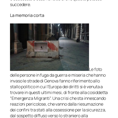
succedere.
La memoria corta
Le foto
delle persone in fuga da guerra e miseria che hanno
invaso le strade di Genova fanno riferimento allo
stallo politico in cui l’Europa dei diritti si è venuta a
trovare in questi ultimi mesi, di fronte alla cosiddetta
“Emergenza Migranti”. Una crisi che sta innescando
reazioni pericolose, che vanno dalla riesumazione
dei confini tra stati alla ossessione per la sicurezza,
dal sospetto diffuso verso lo straniero alla