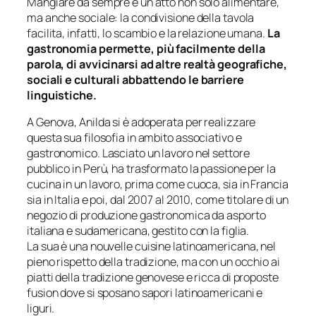
Mangiare da sempre è un atto non solo alimentare,
ma anche sociale: la condivisione della tavola
facilita, infatti, lo scambio e la relazione umana.
La
gastronomia permette, più facilmente della
parola, di avvicinarsi ad altre realtà geografiche,
sociali e culturali abbattendo le barriere
linguistiche.
A Genova, Anilda si è adoperata per realizzare
questa sua filosofia in ambito associativo e
gastronomico. Lasciato un lavoro nel settore
pubblico in Perù, ha trasformato la passione per la
cucina in un lavoro, prima come cuoca, sia in Francia
sia in Italia e poi, dal 2007 al 2010, come titolare di un
negozio di produzione gastronomica da asporto
italiana e sudamericana, gestito con la figlia.
La sua è una
nouvelle cuisine
latinoamericana, nel
pieno rispetto della tradizione, ma con un occhio ai
piatti della tradizione genovese e ricca di proposte
fusion dove si sposano sapori latinoamericani e
liguri.