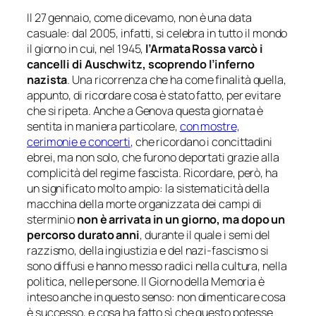
Il 27 gennaio, come dicevamo, non è una data
casuale: dal 2005, infatti, si celebra in tutto il mondo
il giorno in cui, nel 1945,
l’Armata Rossa varcò i
cancelli di Auschwitz, scoprendo l’inferno
nazista
. Una ricorrenza che ha come finalità quella,
appunto, di ricordare cosa è stato fatto, per evitare
che si ripeta. Anche a Genova questa giornata è
sentita in maniera particolare,
con mostre,
cerimonie e concerti
, che ricordano i concittadini
ebrei, ma non solo, che furono deportati grazie alla
complicità del regime fascista. Ricordare, però, ha
un significato molto ampio: la sistematicità della
macchina della morte organizzata dei campi di
sterminio
non è arrivata in un giorno, ma dopo un
percorso durato anni
, durante il quale i semi del
razzismo, della ingiustizia e del nazi-fascismo si
sono diffusi e hanno messo radici nella cultura, nella
politica, nelle persone. Il Giorno della Memoria è
inteso anche in questo senso: non dimenticare cosa
è successo, e cosa ha fatto sì che questo potesse