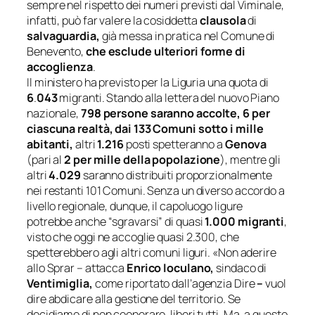
sempre nel rispetto dei numeri previsti dal Viminale,
infatti, può far valere la cosiddetta
clausola
di
salvaguardia,
già messa in pratica nel Comune di
Benevento,
che esclude ulteriori forme di
accoglienza
.
Il ministero ha previsto per la Liguria una quota di
6
.
043
migranti. Stando alla lettera del nuovo Piano
nazionale,
798 persone saranno accolte, 6 per
ciascuna realtà, dai 133 Comuni sotto i mille
abitanti,
altri
1.216
posti spetteranno a
Genova
(pari al
2 per mille della popolazione
), mentre gli
altri
4.029
saranno distribuiti proporzionalmente
nei restanti 101 Comuni. Senza un diverso accordo a
livello regionale, dunque, il capoluogo ligure
potrebbe anche “sgravarsi” di quasi
1.000 migranti
,
visto che oggi ne accoglie quasi 2.300, che
spetterebbero agli altri comuni liguri. «
Non aderire
allo Sprar
– attacca
Enrico Ioculano,
sindaco di
Ventimiglia,
come riportato dall’agenzia Dire
–
v
uol
dire abdicare alla gestione del territorio. Se
decidiamo di non cooperare, liberi tutti. Ma, a questo