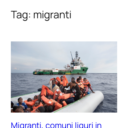
Tag:
migranti
Vai
al
contenuto
Migranti, comuni liguri in