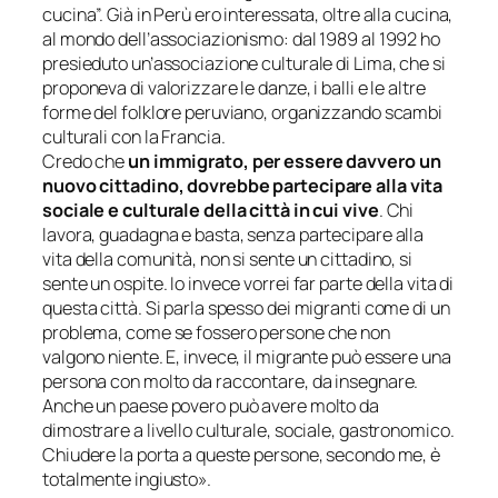
cucina”. Già in Perù ero interessata, oltre alla cucina,
al mondo dell’associazionismo: dal 1989 al 1992 ho
presieduto un’associazione culturale di Lima, che si
proponeva di valorizzare le danze, i balli e le altre
forme del folklore peruviano, organizzando scambi
culturali con la Francia.
Credo che
un immigrato, per essere davvero un
nuovo cittadino, dovrebbe partecipare alla vita
sociale e culturale della città in cui vive
. Chi
lavora, guadagna e basta, senza partecipare alla
vita della comunità, non si sente un cittadino, si
sente un ospite. Io invece vorrei far parte della vita di
questa città. Si parla spesso dei migranti come di un
problema, come se fossero persone che non
valgono niente. E, invece, il migrante può essere una
persona con molto da raccontare, da insegnare.
Anche un paese povero può avere molto da
dimostrare a livello culturale, sociale, gastronomico.
Chiudere la porta a queste persone, secondo me, è
totalmente ingiusto».