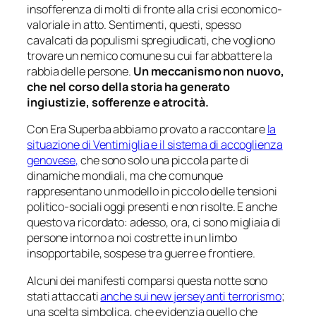
insofferenza di molti di fronte alla crisi economico-
valoriale in atto. Sentimenti, questi, spesso
cavalcati da populismi spregiudicati, che vogliono
trovare un nemico comune su cui far abbattere la
rabbia delle persone.
Un meccanismo non nuovo,
che nel corso della storia ha generato
ingiustizie, sofferenze e atrocità.
Con Era Superba abbiamo provato a raccontare
la
situazione di Ventimiglia e il sistema di accoglienza
genovese,
che sono solo una piccola parte di
dinamiche mondiali, ma che comunque
rappresentano un modello in piccolo delle tensioni
politico-sociali oggi presenti e non risolte. E anche
questo va ricordato: adesso, ora, ci sono migliaia di
persone intorno a noi costrette in un limbo
insopportabile, sospese tra guerre e frontiere.
Alcuni dei manifesti comparsi questa notte sono
stati attaccati
anche sui new jersey anti terrorismo
;
una scelta simbolica, che evidenzia quello che