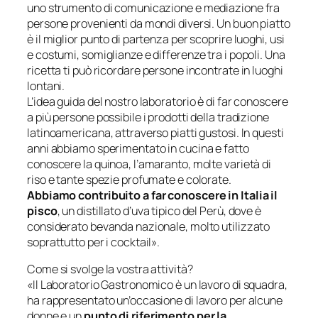
uno strumento di comunicazione e mediazione fra
persone provenienti da mondi diversi. Un buon piatto
è il miglior punto di partenza per scoprire luoghi, usi
e costumi, somiglianze e differenze tra i popoli. Una
ricetta ti può ricordare persone incontrate in luoghi
lontani.
L’idea guida del nostro laboratorio è di far conoscere
a più persone possibile i prodotti della tradizione
latinoamericana, attraverso piatti gustosi. In questi
anni abbiamo sperimentato in cucina e fatto
conoscere la quinoa, l’amaranto, molte varietà di
riso e tante spezie profumate e colorate.
Abbiamo contribuito a far conoscere in Italia il
pisco
, un distillato d’uva tipico del Perù, dove è
considerato bevanda nazionale, molto utilizzato
soprattutto per i cocktail».
Come si svolge la vostra attività?
«Il Laboratorio Gastronomico è un lavoro di squadra,
ha rappresentato un’occasione di lavoro per alcune
donne e un
punto di riferimento per la