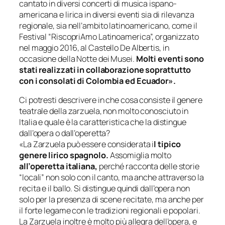
cantato in diversi concerti di musica ispano-
americana e lirica in diversi eventi sia di rilevanza
regionale, sia nell’ambito latinoamericano, come il
Festival “RiscopriAmo Latinoamerica”, organizzato
nel maggio 2016, al Castello De Albertis, in
occasione della Notte dei Musei.
Molti eventi sono
stati realizzati in collaborazione soprattutto
con i consolati di Colombia ed Ecuador».
Ci potresti descrivere in che cosa consiste il genere
teatrale della zarzuela, non molto conosciuto in
Italia e quale è la caratteristica che la distingue
dall’opera o dall’operetta?
«La Zarzuela può essere considerata i
l tipico
genere lirico spagnolo.
Assomiglia molto
all’operetta italiana,
perché racconta delle storie
“locali” non solo con il canto, ma anche attraverso la
recita e il ballo. Si distingue quindi dall’opera non
solo per la presenza di scene recitate, ma anche per
il forte legame con le tradizioni regionali e popolari.
La Zarzuela inoltre è molto più allegra dell’opera, e