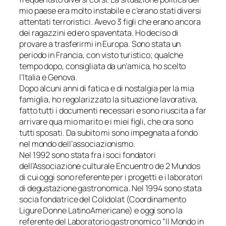
mio paese era molto instabile e c’erano stati diversi
attentati terroristici. Avevo 3 figli che erano ancora
dei ragazzini ed ero spaventata. Ho deciso di
provare a trasferirmi in Europa. Sono stata un
periodo in Francia, con visto turistico; qualche
tempo dopo, consigliata da un’amica, ho scelto
l’Italia e Genova.
Dopo alcuni anni di fatica e di nostalgia per la mia
famiglia, ho regolarizzato la situazione lavorativa,
fatto tutti i documenti necessari e sono riuscita a far
arrivare qua mio marito e i miei figli, che ora sono
tutti sposati. Da subito mi sono impegnata a fondo
nel mondo dell’associazionismo.
Nel 1992 sono stata fra i soci fondatori
dell’Associazione culturale Encuentro de 2 Mundos
di cui oggi sono referente per i progetti e i laboratori
di degustazione gastronomica. Nel 1994 sono stata
socia fondatrice del Colidolat (Coordinamento
Ligure Donne LatinoAmericane) e oggi sono la
referente del Laboratorio gastronomico “Il Mondo in