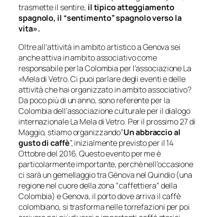
trasmette il sentire,
il tipico atteggiamento
spagnolo, il “sentimento” spagnolo verso la
vita».
Oltre all’attività in ambito artistico a Genova sei
anche attiva in ambito associativo come
responsabile per la Colombia per l’associazione La
«Mela di Vetro. Ci puoi parlare degli eventi e delle
attività che hai organizzato in ambito associativo?
Da poco più di un anno, sono referente per la
Colombia dell’associazione culturale per il dialogo
internazionale La Mela di Vetro. Per il prossimo 27 di
Maggio, stiamo organizzando”
Un abbraccio al
gusto di caffè
”, inizialmente previsto per il 14
Ottobre del 2016. Questo evento per me è
particolarmente importante, perchè nell’occasione
ci sarà un gemellaggio tra
Génova
nel Quindio (una
regione nel cuore della zona “caffettiera” della
Colombia) e Genova, il porto dove arriva il caffè
colombiano, si trasforma nelle torrefazioni per poi