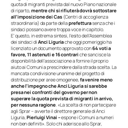
quota di migranti prevista dal nuovo Piano nazionale
di riparto,
mentre chi si rifiuterà dovrà sottostare
all’imposizione dei Cas
(Centri di accoglienza
straordinaria) da parte della
prefettura
senza che i
sindaci possano avere troppa voce in capitolo.
E’ questo, in estrema sintesi, l’esito dell’Assemblea
dei sindaci di
Anci Liguria
che oggi pomeriggio ha
licenziato un documento approvato con
64 voti a
favore, 11 astenuti e 16 contrari
che sancisce la
disponibilità dell’associazione a fornire il proprio
aiuto ai Comuni a prescindere dalla strada scelta. La
mancata condivisione unanime del progetto di
distribuzione per aree omogenee,
fa venire meno
anche l’impegno che Anci Liguria si sarebbe
presa nei confronti del governo per non
superare la quota prevista di migranti in arrivo,
per nessuna ragione
. «
La scelta di non partecipare
agli Sprar
– avverte il direttore generale di Anci
Liguria,
Pierluigi Vinai –
espone i Comuni a numeri
non ben definiti»
. Solo chi aderisce allo Sprar,