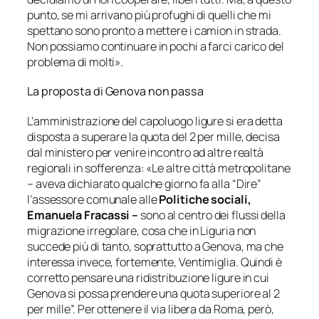
punto, se mi arrivano più profughi di quelli che mi
spettano sono pronto a mettere i camion in strada.
Non possiamo continuare in pochi a farci carico del
problema di molti»
.
La proposta di Genova non passa
L’amministrazione del capoluogo ligure si era detta
disposta a superare la quota del 2 per mille, decisa
dal ministero per venire incontro ad altre realtà
regionali in sofferenza: «
Le altre città metropolitane
– aveva dichiarato qualche giorno fa alla “Dire”
l’assessore comunale alle
Politiche sociali,
Emanuela Fracassi –
sono al centro dei flussi della
migrazione irregolare, cosa che in Liguria non
succede più di tanto, soprattutto a Genova, ma che
interessa invece, fortemente, Ventimiglia. Quindi è
corretto pensare una ridistribuzione ligure in cui
Genova si possa prendere una quota superiore al 2
per mille
”. Per ottenere il via libera da Roma, però,