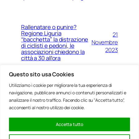
Rallenatare o punire?
Regione Liguria
21
“bacchetta” la distrazione
Novembre
di ciclisti e pedoni, le
2023
associazioni chiedono la
città a 30 all’ora
Questo sito usa Cookies
Utilizziamo i cookie per migliorare la tua esperienza di
14
Ponte Morandi e quell’anno
navigazione, pubblicare annunci o contenuti personalizzati e
Agosto
zero che non è mai arrivato a
Genova
analizzare il nostro traffico. Facendo clic su "Accetta tutto",
2023
acconsenti al nostro utilizzo dei cookie.
Accetta tutto
20
Rinnovabili, al passo della
Gennaio
Bocchetta un parco eolico