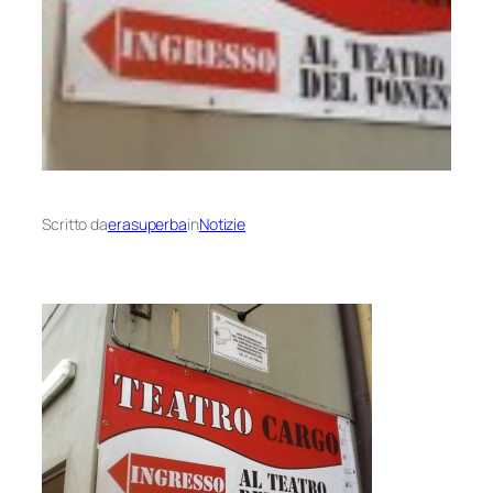
Scritto da
erasuperba
in
Notizie