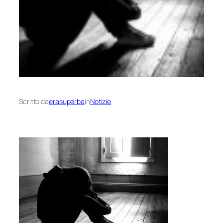
Scritto da
erasuperba
in
Notizie