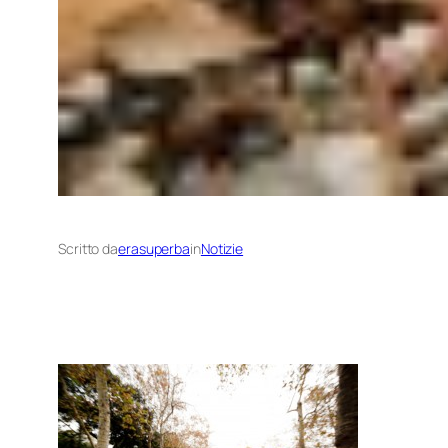
Scritto da
erasuperba
in
Notizie