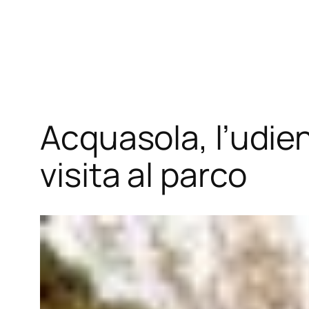
Vai
al
contenuto
Acquasola, l’udien
visita al parco