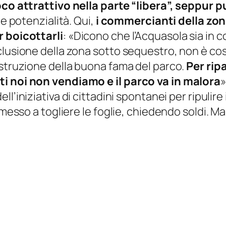
co attrattivo nella parte “libera”, seppur p
ue potenzialità. Qui,
i commercianti della zo
r boicottarli
: «
Dicono che l’Acquasola sia in 
clusione della zona sotto sequestro, non è co
ostruzione della buona fama del parco.
Per rip
ti noi non vendiamo e il parco va in malora
»
ell’iniziativa di cittadini spontanei per ripulire i
messo a togliere le foglie, chiedendo soldi. Ma 