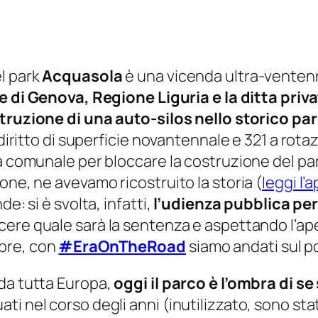
l park
Acquasola
è una vicenda ultra-ventenna
di Genova, Regione Liguria e la ditta priv
truzione di una auto-silos nello storico p
 diritto di superficie novantennale e 321 a rot
ta comunale per bloccare la costruzione del pa
one, ne avevamo ricostruito la storia (
leggi l
e: si è svolta, infatti,
l’udienza pubblica per
scere quale sarà la sentenza e aspettando l’ap
bre, con
#EraOnTheRoad
siamo andati sul po
 da tutta Europa,
oggi il parco è l’ombra di se
 nel corso degli anni (inutilizzato, sono stati 