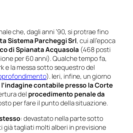
le che, dagli anni ’90, si protrae fino
ata Sistema Parcheggi Srl
, cui all’epoca
arco di Spianata Acquasola
(468 posti
azione per 60 anni). Qualche tempo fa,
rk e la messa sotto sequestro del
’approfondimento
). Ieri, infine, un giorno
 l’indagine contabile presso la Corte
ertura del
procedimento penale da
sto per fare il punto della situazione.
 stesso
: devastato nella parte sotto
già tagliati molti alberi in previsione