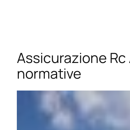
Vai
al
contenuto
Assicurazione Rc A
normative