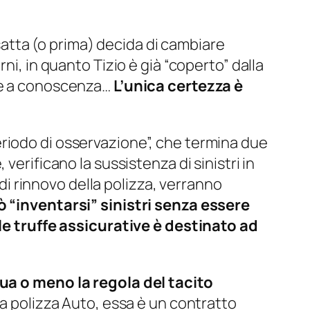
esatta (o prima) decida di cambiare
ni, in quanto Tizio è già “coperto” dalla
ene a conoscenza…
L’unica certezza è
eriodo di osservazione”, che termina due
verificano la sussistenza di sinistri in
 di rinnovo della polizza, verranno
 “inventarsi” sinistri senza essere
le truffe assicurative è destinato ad
gua o meno la regola del tacito
la polizza Auto, essa è un contratto