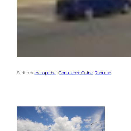
Scritto da
erasuperba
in
Consulenza Online
, 
Rubriche