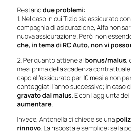
Restano
due problemi
:
1. Nel caso in cui Tizio sia assicurato c
compagnia di asicurazione, Alfa non sarà 
nuova assicurazione. Però, non essendo
che, in tema di RC Auto, non vi poss
2. Per quanto attiene al
bonus/malus
,
mesi prima della scadenza contrattuale: i
capo all’assicurato per 10 mesi e non per 
conteggiati l’anno successivo; in caso d
gravato dal malus
. E con l’aggiunta de
aumentare
.
Invece, Antonella ci chiede se una
poliz
rinnovo
. La risposta è semplice: se la 