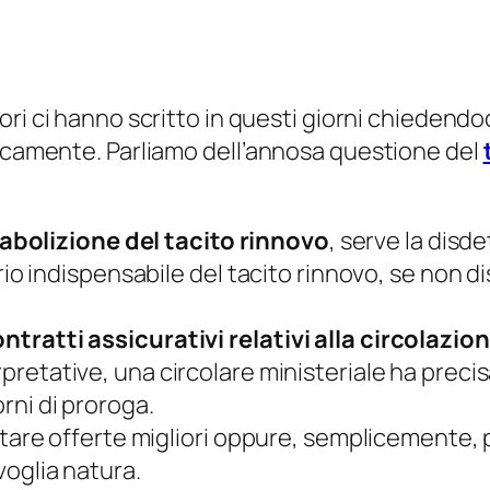
tori ci hanno scritto in questi giorni chiedendoc
licamente. Parliamo dell’annosa questione del
abolizione del tacito rinnovo
, serve la disde
rio indispensabile del tacito rinnovo, se non di
tratti assicurativi relativi alla circolazio
rpretative, una circolare ministeriale ha pre
rni di proroga.
utare offerte migliori oppure, semplicemente, pe
voglia natura.