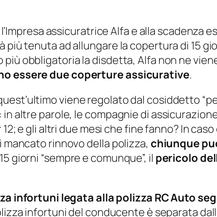
on l’Impresa assicuratrice Alfa e alla scadenza 
più tenuta ad allungare la copertura di 15 gior
 più obbligatoria la disdetta, Alfa non ne vi
ono essere due coperture assicurative
.
 quest’ultimo viene regolato dal cosiddetto “p
n altre parole, le compagnie di assicurazione, 
12; e gli altri due mesi che fine fanno? In caso
i mancato rinnovo della polizza,
chiunque può
i 15 giorni “sempre e comunque”, il
pericolo del
za infortuni legata alla polizza RC Auto se
polizza infortuni del conducente è separata dal