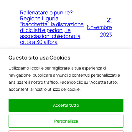
Rallenatare o punire?
Regione Liguria
21
“bacchetta” la distrazione
Novembre
di ciclisti e pedoni, le
2023
associazioni chiedono la
città a 30 all’ora
Questo sito usa Cookies
Utilizziamo i cookie per migliorare la tua esperienza di
14
Ponte Morandi e quell’anno
navigazione, pubblicare annunci o contenuti personalizzati e
Agosto
zero che non è mai arrivato a
Genova
analizzare il nostro traffico. Facendo clic su "Accetta tutto",
2023
acconsenti al nostro utilizzo dei cookie.
Accetta tutto
20
Rinnovabili, al passo della
Gennaio
Bocchetta un parco eolico
Personalizza
con 5 pale da 150 metri
2022