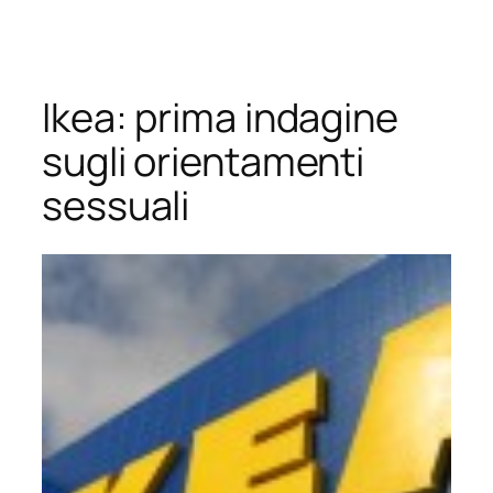
Vai
al
contenuto
Ikea: prima indagine
sugli orientamenti
sessuali