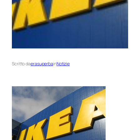
Scritto da
erasuperba
in
Notizie