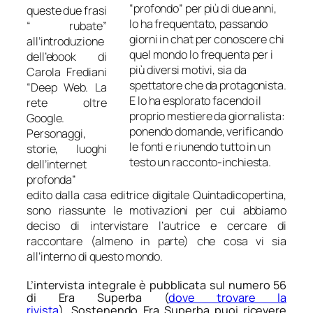
“profondo” per più di due anni,
queste due frasi
lo ha frequentato, passando
“ rubate”
giorni in chat per conoscere chi
all’introduzione
quel mondo lo frequenta per i
dell’ebook di
più diversi motivi, sia da
Carola Frediani
spettatore che da protagonista.
“
Deep Web. La
E lo ha esplorato facendo il
rete oltre
proprio mestiere da giornalista:
Google.
ponendo domande, verificando
Personaggi,
le fonti e riunendo tutto in un
storie, luoghi
testo un racconto-inchiesta.
dell’internet
profonda
”
edito dalla casa editrice digitale Quintadicopertina,
sono riassunte le motivazioni per cui abbiamo
deciso di intervistare l’autrice e cercare di
raccontare (almeno in parte) che cosa vi sia
all’interno di questo mondo.
L’intervista integrale è pubblicata sul numero 56
di Era Superba (
dove trovare la
rivista
). Sostenendo Era Superba puoi ricevere