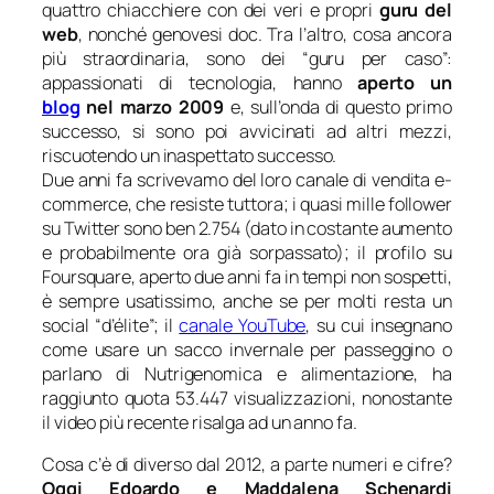
quattro chiacchiere con dei veri e propri
guru del
web
, nonché genovesi doc. Tra l’altro, cosa ancora
più straordinaria, sono dei “guru per caso”:
appassionati di tecnologia, hanno
aperto un
blog
nel marzo 2009
e, sull’onda di questo primo
successo, si sono poi avvicinati ad altri mezzi,
riscuotendo un inaspettato successo.
Due anni fa scrivevamo del loro canale di vendita e-
commerce, che resiste tuttora; i quasi mille follower
su Twitter sono ben 2.754 (dato in costante aumento
e probabilmente ora già sorpassato); il profilo su
Foursquare, aperto due anni fa in tempi non sospetti,
è sempre usatissimo, anche se per molti resta un
social “d’élite”; il
canale YouTube
, su cui insegnano
come usare un sacco invernale per passeggino o
parlano di Nutrigenomica e alimentazione, ha
raggiunto quota 53.447 visualizzazioni, nonostante
il video più recente risalga ad un anno fa.
Cosa c’è di diverso dal 2012, a parte numeri e cifre?
Oggi Edoardo e Maddalena Schenardi