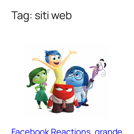
Tag:
siti web
Vai
al
contenuto
Facebook Reactions, grande