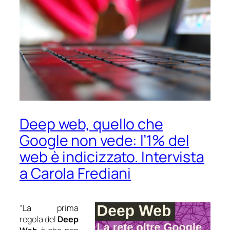
Deep web, quello che
Google non vede: l’1% del
web è indicizzato. Intervista
a Carola Frediani
“La prima
regola del
Deep