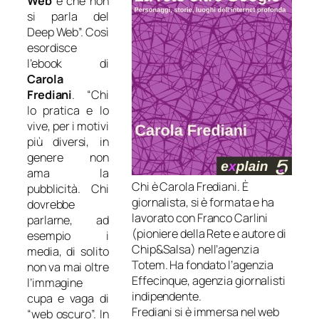
Web
è che non
si parla del
Deep Web”. Così
esordisce
l’ebook di
Carola
Frediani
. “Chi
lo pratica e lo
vive, per i motivi
più diversi, in
genere non
ama la
Chi è Carola Frediani. È
pubblicità. Chi
giornalista, si è formata e ha
dovrebbe
lavorato con Franco Carlini
parlarne, ad
(pioniere della Rete e autore di
esempio i
Chip&Salsa) nell’agenzia
media, di solito
Totem. Ha fondato l’agenzia
non va mai oltre
Effecinque, agenzia giornalisti
l’immagine
indipendente.
cupa e vaga di
Frediani si è immersa nel web
“web oscuro”. In