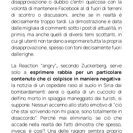
disapprovazione o dubbio c’entri qualcosa con la
volontà di mantenere Facebook al di fuori di terreni
di scontro o discussioni, anche se in realtà è
decisamente troppo tardi. La dimostrazione è data
dalle migliaia di commenti sotto i post di attualità, in
primis, ma anche quelli di diversi temi scottanti, in
cui gli utenti non tardano a esprimere tutta la propria
disapprovazione, spesso con toni decisamente fuori
dalle righe.
La
Reaction
“angry”
,
secondo Zuckerberg, serve
solo a
esprimere rabbia per un particolare
contenuto che ci colpisce in maniera negativa
:
la notizia di un ospedale raso al suolo in Siria dai
bombardamenti aerei o quella di un cucciolo di
delfino morto in spiaggia maneggiato dai turisti, si
suppone. Nessun accenno allo stato emotivo di “
ciò
che stai scrivendo non mi piace, sono totalmente in
disaccordo
”. Perché mai eliminarlo, se ciò che
accade nella realtà dei fatti dimostra che spesso,
invece, è così? Una delle ragioni sembra proprio