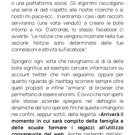
o una piattaforma social. Gli algoritmi raccolgono
una serie di dati rispetto alle nostre ricerche o ai
nostri mi piace ecc… In entrambi i casi i dati raccolti
serviranno (una volta venduti) a creare le bolle
intorno a noi. D’altronde, lo stesso Facebook ci
avverte: “Le notizie che vengono mostrate nella tua
sezione Notizie sono determinate dalle tue
connessioni e attività su Facebook”.
Spingerci ogni volta che navighiamo al di là della
bolla significa ad esempio cercare informazioni su
account twitter che non seguiamo, oppure per
quanto riguarda gli hashtag scorrere sempre oltre
quelli proposti e infine “armarsi” di browser che
permettano di essere anonimi. È ovvio che non spetti
alle stesse aziende spiegare nel dettaglio le
dinamiche del loro operare finché queste rimangono
nei confini, seppur sottili, della legalità. «
Arriverà il
momento in cui sarà compito della famiglia e
delle scuole formare i ragazzi all’utilizzo
consapevole del web
. Anche partendo dall’abc,