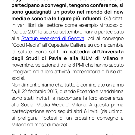
partecipano a convegni, tengono conferenze, si
sono guadagnati un posto nel mondo dei new
media e sono tra le figure più influenti
. Già citati
in vari libri del settore come esempio virtuoso di
“salute 2.0”, lo scorso settembre hanno partecipato
alla
Startup Weekend di Genova
, poi al convegno
“Good Media” all’Ospedale Galliera su come cambia
la salute. Sono saliti
in cattedra all’Università
degli Studi di Pavia e alla IULM di Milano
a
novembre, selezionati tra le 8 PMI che hanno saputo
integrare nella loro attività imprenditoriale l’uso dei
social.
Non dimentichiamo che tutto è cominciato un anno
fa, il 22 febbraio 2013, quando Edoardo e Maddalena
sono stati invitati a raccontare la loro esperienza
alla Social Media Week di Milano. A questa prima
partecipazione sono seguiti altri 6 inviti (da ultimo,
si prefigura l’ipotesi di un prossimo convegno a
Milano nel mese di marzo).