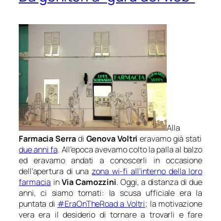
Alla
Farmacia Serra
di
Genova Voltri
eravamo già stati
due anni fa
. All’epoca avevamo colto la palla al balzo
ed eravamo andati a conoscerli in occasione
dell’apertura di una
zona wi-fi all’interno della loro
farmacia
in
Via Camozzini
. Oggi, a distanza di due
anni, ci siamo tornati: la scusa ufficiale era la
puntata di
#EraOnTheRoad a Voltri
; la motivazione
vera era il desiderio di tornare a trovarli e fare