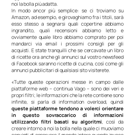
noi la bolla più adatta.
In modo ancor più semplice: se ci troviamo su
Amazon, ad esempio, e girovaghiamo fra i titoli, sarà
esso stesso a segnarsi quali copertine abbiamo
ingrandito, quali recensioni abbiamo letto e
ovviamente quale libro abbiamo comprato per poi
mandarci via email i prossimi consigli per gli
acquisti. E state tranquilli che se cercavate un libro
di ricette ora anche gli annunci sul vostro newsfeed
di Facebook saranno ricette di cucina, così come gli
annunci pubblicitari di qualsiasi sito visiterete.
«
Tutte queste operazioni messe in campo dalle
piattaforme web
– continua Vago –
sono dei veri e
propri filtri; le informazioni che la rete contiene sono
infinite, si parla di information overload, quindi
queste piattaforme tendono a volerci orientare
in questo sovraccarico di informazioni
utilizzando filtri basati su algoritmi
, così da
creare intorno a noi la bolla nella quale ci muoviamo
convinti di osservare il mondo intero quando invece