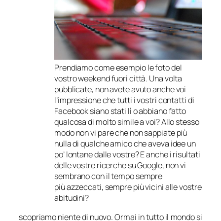
Prendiamo come esempio le foto del
vostro weekend fuori città. Una volta
pubblicate, non avete avuto anche voi
l’impressione che tutti i vostri contatti di
Facebook siano stati lì o abbiano fatto
qualcosa di molto simile a voi? Allo stesso
modo non vi pare che non sappiate più
nulla di qualche amico che aveva idee un
po’ lontane dalle vostre? E anche i risultati
delle vostre ricerche su Google, non vi
sembrano con il tempo sempre
più azzeccati, sempre più vicini alle vostre
abitudini?
scopriamo niente di nuovo. Ormai in tutto il mondo si