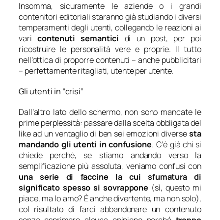
Insomma, sicuramente le aziende o i grandi
contenitori editoriali staranno già studiando i diversi
temperamenti degli utenti, collegando le reazioni ai
vari
contenuti semantici
di un post, per poi
ricostruire le personalità vere e proprie. Il tutto
nell’ottica di proporre contenuti – anche pubblicitari
– perfettamente ritagliati, utente per utente.
Gli utenti in “crisi”
Dall’altro lato dello schermo, non sono mancate le
prime perplessità: passare dalla scelta obbligata del
like
ad un ventaglio di ben sei emozioni diverse
sta
mandando gli utenti in confusione
. C’è già chi si
chiede perché, se stiamo andando verso la
semplificazione più assoluta, veniamo confusi con
una serie di faccine la cui sfumatura di
significato spesso si sovrappone
(
sì, questo mi
piace, ma lo amo? È anche divertente, ma non solo
),
col risultato di farci abbandonare un contenuto
senza esprimere alcuna opinione perché
troppo