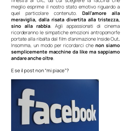
finestra al clic, da cui scegliere la faccina che
meglio esprime il nostro stato emotivo riguardo a
quel particolare contenuto.
Dall’amore alla
meraviglia, dalla risata divertita alla tristezza,
sino alla rabbia
. Agli appassionati di cinema
ricorderanno le simpatiche emozioni antropomorfe
portate alla ribalta dal film d’animazione
Inside Out
.
Insomma, un modo per ricordarci che
non siamo
semplicemente macchine da
like
ma sappiamo
andare anche oltre
.
E se il post non “mi piace”?