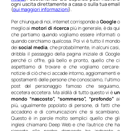
ogni uscita direttamente a casa o sulla tua email
(
qui maggiori informazioni
).
Per chiunque di noi, internet corrisponde a
Google
o
meglio ai
motori di ricerca
più in generale, è da qui
che partiamo quando vogliamo essere informati o
quando cerchiamo qualcosa. Poi vi è tutto il mondo
dei
social media
, che probabilmente, in alcuni casi,
dribbla il passaggio della pagina iniziale di Google
perché ci offre, già bello e pronto, quello che ci
aspettiamo di trovare e che vogliamo cercare:
notizie di ciò che ci accade intorno, aggiornamenti e
spostamenti delle persone che conosciamo, l’ultimo
post del personaggio famoso che seguiamo,
eccetera eccetera. Ma aldilà di tutto questo vi è
un
mondo “nascosto”, “sommerso”, “profondo”
ai
più, ugualmente popolato di persone, di fatti che
accadono e di comunicazioni che si scambiano.
Questo è in parole molto semplici quello che gli
inglesi chiamano Deep Web e che l’autrice che ha
risposto alle nostre domande ha indagato e