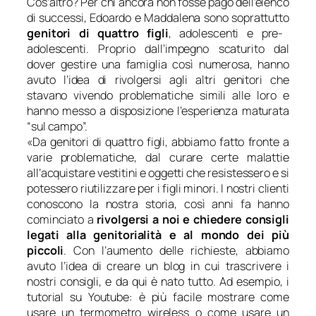
Cos’altro? Per chi ancora non fosse pago dell’elenco
di successi, Edoardo e Maddalena sono soprattutto
genitori di quattro figli
, adolescenti e pre-
adolescenti. Proprio dall’impegno scaturito dal
dover gestire una famiglia così numerosa, hanno
avuto l’idea di rivolgersi agli altri genitori che
stavano vivendo problematiche simili alle loro e
hanno messo a disposizione l’esperienza maturata
“sul campo”.
«
Da genitori di quattro figli, abbiamo fatto fronte a
varie problematiche, dal curare certe malattie
all’acquistare vestitini e oggetti che resistessero e si
potessero riutilizzare per i figli minori. I nostri clienti
conoscono la nostra storia, così anni fa hanno
cominciato a
rivolgersi a noi e chiedere consigli
legati alla genitorialità e al mondo dei più
piccoli
. Con l’aumento delle richieste, abbiamo
avuto l’idea di creare un blog in cui trascrivere i
nostri consigli, e da qui è nato tutto. Ad esempio, i
tutorial su Youtube: è più facile mostrare come
usare un termometro wireless o come usare un