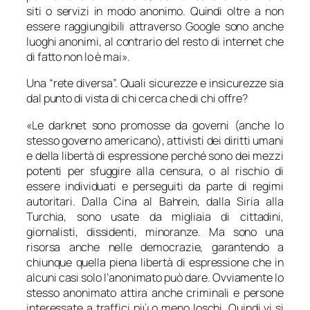
siti o servizi in modo anonimo. Quindi oltre a non
essere raggiungibili attraverso Google sono anche
luoghi anonimi, al contrario del resto di internet che
di fatto non lo è mai».
Una “rete diversa”. Quali sicurezze e insicurezze sia
dal punto di vista di chi cerca che di chi offre?
«Le darknet sono promosse da governi (anche lo
stesso governo americano), attivisti dei diritti umani
e della libertà di espressione perché sono dei mezzi
potenti per sfuggire alla censura, o al rischio di
essere individuati e perseguiti da parte di regimi
autoritari. Dalla Cina al Bahrein, dalla Siria alla
Turchia, sono usate da migliaia di cittadini,
giornalisti, dissidenti, minoranze. Ma sono una
risorsa anche nelle democrazie, garantendo a
chiunque quella piena libertà di espressione che in
alcuni casi solo l’anonimato può dare. Ovviamente lo
stesso anonimato attira anche criminali e persone
interessate a traffici più o meno loschi. Quindi vi si