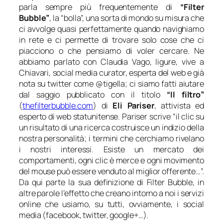
parla sempre più frequentemente di
“Filter
Bubble”
, la “bolla”, una sorta di mondo su misura che
ci avvolge quasi perfettamente quando navighiamo
in rete e ci permette di trovare solo cose che ci
piacciono o che pensiamo di voler cercare. Ne
abbiamo parlato con Claudia Vago, ligure, vive a
Chiavari, social media curator, esperta del web e già
nota su twitter come @tigella; ci siamo fatti aiutare
dal saggio pubblicato con il titolo
“Il filtro”
(
thefilterbubble.com
) di
Eli Pariser
, attivista ed
esperto di web statunitense. Pariser scrive “il clic su
un risultato di una ricerca costruisce un indizio della
nostra personalità; i termini che cerchiamo rivelano
i nostri interessi. Esiste un mercato dei
comportamenti, ogni clic è merce e ogni movimento
del mouse può essere venduto al miglior offerente…”.
Da qui parte la sua definizione di Filter Bubble, in
altre parole l’effetto che creano intorno a noi i servizi
online che usiamo, su tutti, ovviamente, i social
media (facebook, twitter, google+…).