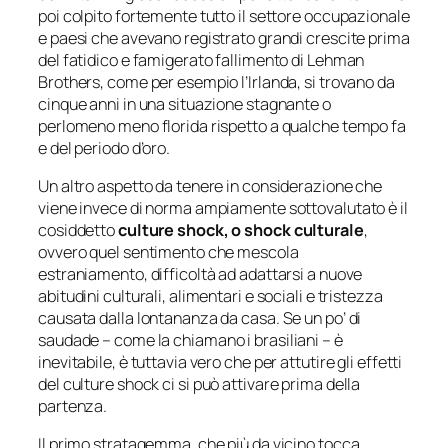
poi colpito fortemente tutto il settore occupazionale
e paesi che avevano registrato grandi crescite prima
del fatidico e famigerato fallimento di Lehman
Brothers, come per esempio l’Irlanda, si trovano da
cinque anni in una situazione stagnante o
perlomeno meno florida rispetto a qualche tempo fa
e del periodo d’oro.
Un altro aspetto da tenere in considerazione che
viene invece di norma ampiamente sottovalutato è il
cosiddetto
culture shock
, o shock culturale
,
ovvero quel sentimento che mescola
estraniamento, difficoltà ad adattarsi a nuove
abitudini culturali, alimentari e sociali e tristezza
causata dalla lontananza da casa. Se un po’ di
saudade
– come la chiamano i brasiliani – è
inevitabile, è tuttavia vero che per attutire gli effetti
del
culture shock
ci si può attivare prima della
partenza.
Il primo stratagemma, che più da vicino tocca