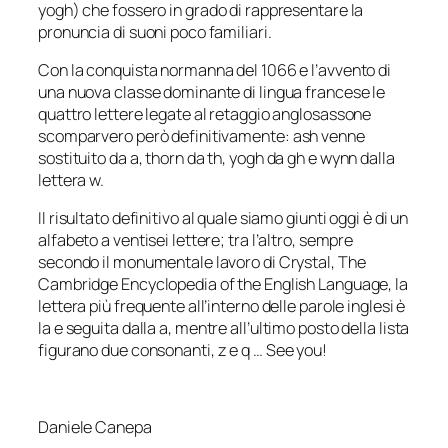
yogh)
che fossero in grado di rappresentare la
pronuncia di suoni poco familiari.
Con la conquista normanna del 1066 e l’avvento di
una nuova classe dominante di lingua francese le
quattro lettere legate al retaggio anglosassone
scomparvero però definitivamente:
ash
venne
sostituito da
a
,
thorn
da
th
,
yogh
da
gh
e
wynn
dalla
lettera
w.
Il risultato definitivo al quale siamo giunti oggi è di un
alfabeto a ventisei lettere; tra l’altro, sempre
secondo il monumentale lavoro di Crystal,
The
Cambridge Encyclopedia of the English Language
, la
lettera più frequente all’interno delle parole inglesi è
la
e
seguita dalla
a,
mentre all’ultimo posto della lista
figurano due consonanti,
z
e
q
…
See you
!
Daniele Canepa