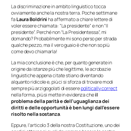
La discriminazione in ambito linguistico tocca
ovviamente anche la nostra terra. Poche settimane
fa
Laura Boldrini
ha affermato a chiare lettere di
voler essere chiamata: “La presidente” e non “Il
presidente”. Perché non “La Presidentessa”, mi
domando? Probabilmente mi sono perso per strada
qualche pezzo, ma il vero guaio è che non so più
come devo chiamarla!
La mia conclusione è che, per quanto generate in
origine da istanze più che legittime, le acrobazie
linguistiche appena citate stiano diventando
alquanto ridicole e, più ci si sforza di trovare modi
sempre più arzigogolati di essere
politically correct
nella forma, più si mette in evidenza che
il
problema della parità e dell’uguaglianza dei
diritti e delle opportunità è ben lungi dall’essere
risolto nella sostanza
.
Eppure, l’articolo 3 della nostra Costituzione, uno dei