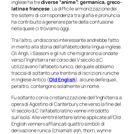
inglese ha tre
diverse “anime”: germanica, greco-
latina e francese
. La difficile armonizzazione dei
tre sistemi di corrispondenza tra grafia e pronuncia
ha contribuito a generare parte della confusione
nella quale ci troviamo oggi.
Tra l’altro, un discorso interessante andrebbe fatto
in merito alla storia dell’alfabeto della lingua inglese.
Gli Angli, i Sassoni e gli Iuti che migrarono a ondate
verso l’Inghilterra nel corso del V secolo d.C.
utilizzavano l’alfabeto runico, del quale abbiamo
traccia di soltanto una trentina di iscrizioni runiche
in Inglese Antico (
Old English
), alcune delle quali,
peraltro, contengono solamente un nome.
Fu soltanto con la cristianizzazione dell’Inghilterra a
opera di Agostino di Canterbury che verso la fine del
VI secolo d.C l’alfabeto latino venne introdotto
sull’isola. Alle ventitré lettere latine applicate all’Old
English vennero affiancati quattro simboli di
derivazione runica (chiamati
ash
,
thorn
,
wynn
e