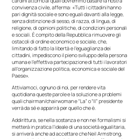
cardini attorno ai quali dovremmo basare la nostra
convivenza civile, afferma: «
Tutti i cittadini hanno
pari dignità sociale e sono eguali davanti alla legge,
senza distinzione di sesso, di razza, di lingua, di
religione, di opinioni politiche, di condizioni personali
e sociali. È compito della Repubblica rimuovere gli
ostacoli di ordine economico e sociale, che,
limitando di fatto la libertà e l’eguaglianza dei
cittadini, impediscono il pieno sviluppo della persona
umana e l’effettiva partecipazione di tutti i lavoratori
all’organizzazione politica, economica e sociale del
Paese
».
Attiviamoci, ognuno di noi, per rendere vita
quotidiana queste parole e la soluzione a problemi
quali chairman/chairwoman e “La” o “Il” presidente
verrà da sé e apparirà per quello che è.
Addirittura, se nella sostanza e non nei formalismi si
metterà in pratica l’ideale di una società egualitaria,
si arriverà anche ad accettare che Neil Armstrong,