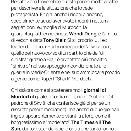
Renato Zero troverebbe queste parole molto adatte
per descrivere la situazione che lo vede
protagonista. Eh già, anche i ricchi piangono,
specialmente se ad aver avuto incontri notturni
segreti con l’ex moglie di Murdoch, la
quarantaquattrenne cinese
Wendi Deng
, è l’amico
di vecchia data
Tony Blair
. Sì sì, proprio lui, l’ex
leader del
Labour Party
o meglio del
New Labour
,
quello del nuovo corso di un partito che da “di
sinistra” grazie a Blair è diventato più che altro
“sinistro” nel suo appoggio incondizionato alle
guerre in Medio Oriente e nel suo ammiccare proprio
a gente come Rupert
“Shark”
Murdoch.
Chissà ora come si scateneranno
i giornali di
Murdoch
il quale, ricordiamolo, non è “soltanto” il
padrone di Sky (il che conferisce già di per sé un
discreto potere mediatico), ma anche di due giornali
inglesi apparentemente distanti tra loro, come il
borghesissimo e “moderato”
The Times
e il
The
Sun
, dai toni scandalistici e urlati che tanto fanno