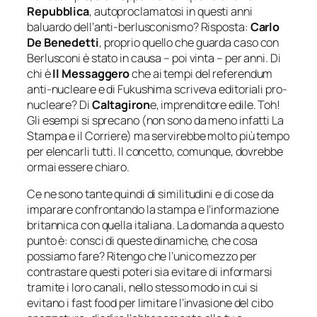
Repubblica
, autoproclamatosi in questi anni
baluardo dell’anti-berlusconismo? Risposta:
Carlo
De Benedetti
, proprio quello che guarda caso con
Berlusconi è stato in causa – poi vinta – per anni. Di
chi è
Il Messaggero
che ai tempi del referendum
anti-nucleare e di Fukushima scriveva editoriali pro-
nucleare? Di
Caltagiron
e, imprenditore edile. Toh!
Gli esempi si sprecano (non sono da meno infatti La
Stampa e il Corriere) ma servirebbe molto più tempo
per elencarli tutti. Il concetto, comunque, dovrebbe
ormai essere chiaro.
Ce ne sono tante quindi di similitudini e di cose da
imparare confrontando la stampa e l’informazione
britannica con quella italiana. La domanda a questo
punto è: consci di queste dinamiche, che cosa
possiamo fare? Ritengo che l’unico mezzo per
contrastare questi poteri sia evitare di informarsi
tramite i loro canali, nello stesso modo in cui si
evitano i
fast food
per limitare l’invasione del cibo