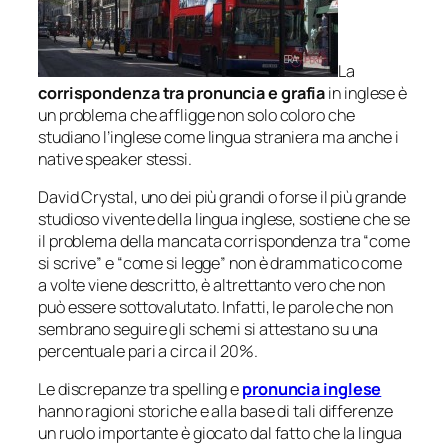
La
corrispondenza tra pronuncia e grafia
in inglese è
un problema che affligge non solo coloro che
studiano l’inglese come lingua straniera ma anche i
native speaker
stessi.
David Crystal, uno dei più grandi o forse il più grande
studioso vivente della lingua inglese, sostiene che se
il problema della mancata corrispondenza tra “come
si scrive” e “come si legge” non è drammatico come
a volte viene descritto, è altrettanto vero che non
può essere sottovalutato. Infatti, le parole che non
sembrano seguire gli schemi si attestano su una
percentuale pari a circa il 20%.
Le discrepanze tra spelling e
pronuncia inglese
hanno ragioni storiche e alla base di tali differenze
un ruolo importante è giocato dal fatto che la lingua