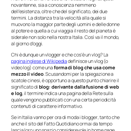
novantenne, sia a conoscenza nemmeno
dell’esistenza, oltre che del significato, dei due
termini. La distanza tra la velocità alla quale si
muovono la maggior parte degli uomini e delle donne
al potere e quella a cui viaggia il resto del pianeta è
siderale non solo nella nostra Italia. Così va il mondo,
al giorno d’oggi.
Chi è dunque un
vlogger
e che cos’è un
vlog
? La
pagina inglese di Wikipedia
definisce un
vlog
(o
video log
) come una
forma di
blog
che usa come
mezzo il video
. Scusandomi per la spiegazione a
scatole cinesi, è opportuno a questo punto chiarire il
significato di
blog
: derivante dalla fusione di
web
e
log
, il termine indica una pagina della Rete sulla
quale vengono pubblicati con una certa periodicità
contenuti di carattere informativo.
Se in Italia vanno per ora di moda i
blogger
, tanto che
anche il sito del Fatto Quotidiano ormai da tempo
lascia loro uno spazio considerevole in
home page
,