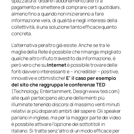
spazzatura: disdire l’abbonamento alle tv a
pagamento e smettere di comprare certi quotidiani,
almeno fino a quando non inizieranno a fare
informazione vera, di qualità e negli interessi della
collettività, è una soluzione tanto efficace quanto
concreta.
L’alternativa peraltro già esiste. Anche se tra le
maglie della Rete è possibile che rimanga impigliato
qualche altro rifiuto travestito da informazione, è
però vero che su
Internet
è possibile trovare delle
fonti davvero interessanti e –
incredible
! – positive,
innovative e ottimistiche!
E’ il caso per esempio
del sito che raggruppa le conferenze TED
(Technology, Entertainment, Design www.ted.com)
alle quali partecipano alcune delle menti più
illuminate tenendo discorsi di massimo venti minuti
relativi ai più disparati ambiti del sapere. Gli speaker
parlano in inglese, ma per la maggior parte dei video
è possibile attivare l’opzione dei sottotitoli in
italiano. Si tratta senz’altro di un modo efficace per