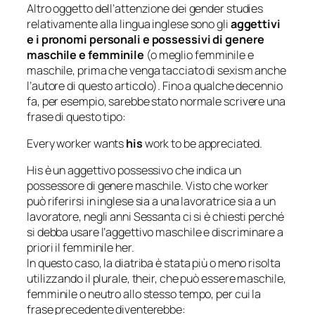
Altro oggetto dell’attenzione dei gender studies
relativamente alla lingua inglese sono gli
aggettivi
e i pronomi personali e possessivi di genere
maschile e femminile
(o meglio femminile e
maschile, prima che venga tacciato di sexism anche
l’autore di questo articolo). Fino a qualche decennio
fa, per esempio, sarebbe stato normale scrivere una
frase di questo tipo:
Every worker wants
his
work to be appreciated.
His è un aggettivo possessivo che indica un
possessore di genere maschile. Visto che worker
può riferirsi in inglese sia a una lavoratrice sia a un
lavoratore, negli anni Sessanta ci si è chiesti perché
si debba usare l’aggettivo maschile e discriminare a
priori il femminile her.
In questo caso, la diatriba è stata più o meno risolta
utilizzando il plurale, their, che può essere maschile,
femminile o neutro allo stesso tempo, per cui la
frase precedente diventerebbe: