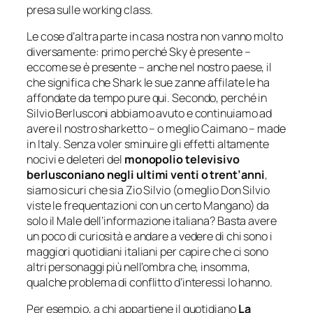
presa sulle
working class.
Le cose d’altra parte in casa nostra non vanno molto
diversamente: primo perché Sky è presente –
eccome se è presente – anche nel nostro paese, il
che significa che Shark le sue zanne affilate le ha
affondate da tempo pure qui. Secondo, perché in
Silvio Berlusconi abbiamo avuto e continuiamo ad
avere il nostro sharketto – o meglio Caimano –
made
in Italy
. Senza voler sminuire gli effetti altamente
nocivi e deleteri del
monopolio televisivo
berlusconiano negli ultimi venti o trent’anni
,
siamo sicuri che sia Zio Silvio (o meglio Don Silvio
viste le frequentazioni con un certo Mangano) da
solo il Male dell’informazione italiana? Basta avere
un poco di curiosità e andare a vedere di chi sono i
maggiori quotidiani italiani per capire che ci sono
altri personaggi più nell’ombra che, insomma,
qualche problema di conflitto d’interessi lo hanno.
Per esempio, a chi appartiene il quotidiano
La