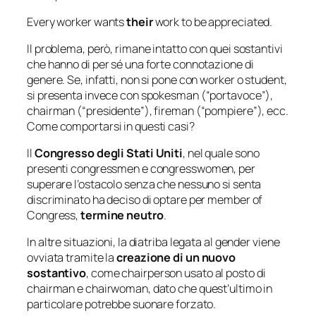
Every worker wants
their
work to be appreciated.
Il problema, però, rimane intatto con quei sostantivi
che hanno di per sé una forte connotazione di
genere. Se, infatti, non si pone con worker o student,
si presenta invece con spokesman (“portavoce”),
chairman (“presidente”), fireman (“pompiere”), ecc.
Come comportarsi in questi casi?
Il
Congresso degli Stati Uniti
, nel quale sono
presenti congressmen e congresswomen, per
superare l’ostacolo senza che nessuno si senta
discriminato ha deciso di optare per member of
Congress,
termine neutro
.
In altre situazioni, la diatriba legata al gender viene
ovviata tramite la
creazione di un nuovo
sostantivo
, come chairperson usato al posto di
chairman e chairwoman, dato che quest’ultimo in
particolare potrebbe suonare forzato.