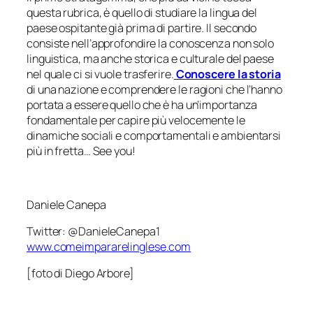
questa rubrica, è quello di studiare la lingua del
paese ospitante già prima di partire. Il secondo
consiste nell’approfondire la conoscenza non solo
linguistica, ma anche storica e culturale del paese
nel quale ci si vuole trasferire.
Conoscere la storia
di una nazione e comprendere le ragioni che l’hanno
portata a essere quello che è ha un’importanza
fondamentale per capire più velocemente le
dinamiche sociali e comportamentali e ambientarsi
più in fretta…
See you
!
Daniele Canepa
Twitter: @DanieleCanepa1
www.comeimpararelinglese.com
[foto di Diego Arbore]