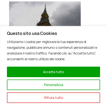
Questo sito usa Cookies
Utilizziamo i cookie per migliorare la tua esperienza di
navigazione, pubblicare annunci o contenuti personalizzati e
“L’estinzione di una lingua comporta la perdita di un
analizzare il nostro traffico. Facendo clic su "Accetta tutto",
patrimonio scientifico e culturale di grande valore e
acconsenti al nostro utilizzo dei cookie.
può essere paragonata all’estinzione di una specie.”
È questo, in sintesi, il grido d’allarme lanciato da
Accetta tutto
endangeredlanguages.com
, pagina Internet di un
progetto il cui scopo è quello di proteggere le lingue
che rischiano di morire.
Personalizza
Circa il 43% delle lingue parlate nel mondo
Rifiuta tutto
potrebbe estinguersi entro la fine del
ventunesimo secolo
: non si tratta delle