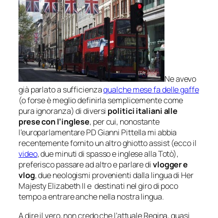
Ne avevo
già parlato a sufficienza
qualche mese fa delle gaffe
(o forse è meglio definirla semplicemente come
pura ignoranza) di diversi
politici italiani alle
prese con l’inglese
, per cui, nonostante
l’europarlamentare PD Gianni Pittella mi abbia
recentemente fornito un altro ghiotto assist (ecco il
video
, due minuti di spasso e inglese alla Totò),
preferisco passare ad altro e parlare di
vlogger
e
vlog
,
due neologismi provenienti dalla lingua di
Her
Majesty Elizabeth II
e destinati nel giro di poco
tempo a entrare anche nella nostra lingua.
A dire il vero, non credo che l’attuale Regina, quasi