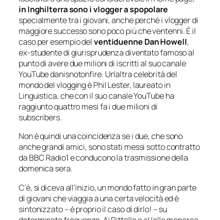
in Inghilterra sono i
vlogger
a spopolare
specialmente tra i giovani, anche perché i
vlogger
di
maggiore successo sono poco più che ventenni. È il
caso per esempio del
ventiduenne Dan Howell
,
ex-studente di giurisprudenza diventato famoso al
punto di avere due milioni di iscritti al suo canale
YouTube
danisnotonfire.
Un’altra celebrità del
mondo del
vlogging
è Phil Lester, laureato in
Linguistica, che con il suo canale YouTube ha
raggiunto quattro mesi fa i due milioni di
subscribers.
Non è quindi una coincidenza se i due, che sono
anche grandi amici, sono stati messi sotto contratto
da BBC Radio1 e conducono la trasmissione della
domenica sera.
C’è, si diceva all’inizio, un mondo fatto in gran parte
di giovani che viaggia a una certa velocità ed è
sintonizzato – è proprio il caso di dirlo! – su
determinate frequenze. Ai Pittella o al/alla monarca