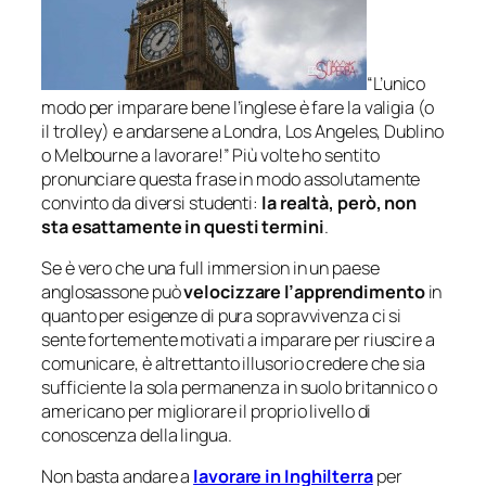
“L’unico
modo per imparare bene l’inglese è fare la valigia (o
il trolley) e andarsene a Londra, Los Angeles, Dublino
o Melbourne a lavorare!” Più volte ho sentito
pronunciare questa frase in modo assolutamente
convinto da diversi studenti:
la realtà, però, non
sta esattamente in questi termini
.
Se è vero che una full immersion in un paese
anglosassone può
velocizzare l’apprendimento
in
quanto per esigenze di pura sopravvivenza ci si
sente fortemente motivati a imparare per riuscire a
comunicare, è altrettanto illusorio credere che sia
sufficiente la sola permanenza in suolo britannico o
americano per migliorare il proprio livello di
conoscenza della lingua.
Non basta andare a
lavorare in Inghilterra
per